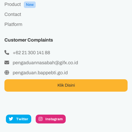
Product
New
Contact
Platform
Customer Complaints
+62 21 300 141 88
pengaduannasabah@gifx.co.id
pengaduan.bappebti.go.id
Klik Disini
Twitter
Instagram